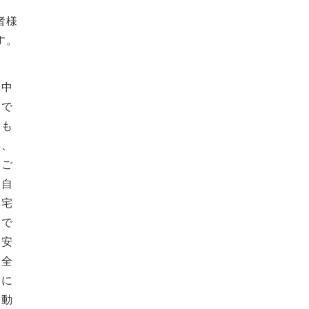
者様
す。
中
で
も
、
ご
自
宅
で
安
全
に
動