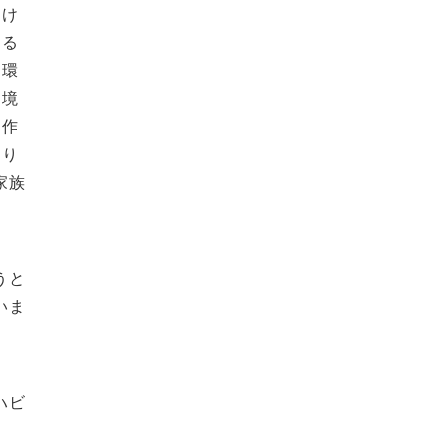
け
る
環
境
作
り
家族
うと
いま
ハビ