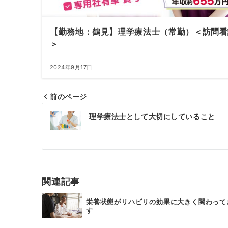
【勤務地：鶴見】理学療法士（常勤）＜訪問看
＞
2024年9月17日
前のページ
投
理学療法士として大切にしていること
稿
ナ
ビ
ゲ
関連記事
ー
栄養状態がリハビリの効果に大きく関わって
す
シ