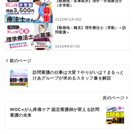
【勤務地：各事業所】理学・作業療法士
療法士
（非常勤）
2025年12月10日
【勤務地：鶴見】理学療法士（常勤）＜訪
療法士
問看護＞
2024年9月17日
前のページ
投
訪問看護の仕事は大変？やりがいは？まるっと
稿
けあグループが求めるスタッフ像を解説
ナ
次のページ
ビ
ゲ
WOC×がん疼痛ケア 認定看護師が変える訪問
看護の未来
ー
シ