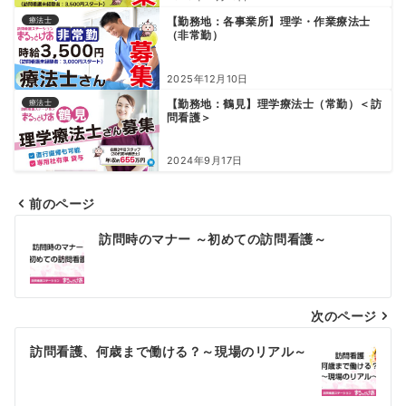
【勤務地：各事業所】理学・作業療法士
療法士
（非常勤）
2025年12月10日
【勤務地：鶴見】理学療法士（常勤）＜訪
療法士
問看護＞
2024年9月17日
前のページ
投
訪問時のマナー ～初めての訪問看護～
稿
ナ
次のページ
ビ
ゲ
訪問看護、何歳まで働ける？～現場のリアル～
ー