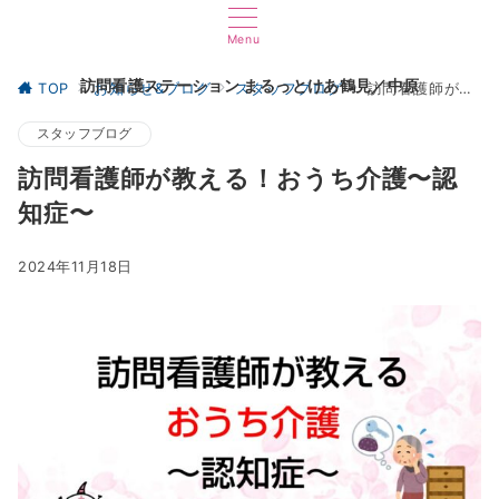
Menu
訪問看護ステーション まるっとけあ鶴見／中原
TOP
お知らせ&ブログ
スタッフブログ
訪問看護師が教える！おうち介護〜認知症〜
スタッフブログ
訪問看護師が教える！おうち介護〜認
知症〜
2024年11月18日